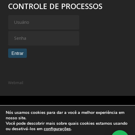
CONTROLE DE PROCESSOS
Entrar
Webmail
Nós usamos cookies para dar a você a melhor experiência em
© 2026 Dutra Trentin Advogados Associados.
Política de
nosso site.
Privacidade
| Desenvolvido por
Você pode descobrir mais sobre quais cookies estamos usando
ou desativá-los em
configurações
.