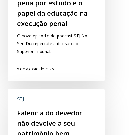
discute
pena por estudo e o
remição
papel da educação na
de
execução penal
pena
por
​O novo episódio do podcast STJ No
estudo
Seu Dia repercute a decisão do
e
Superior Tribunal…
o
papel
5 de agosto de 2026
da
educação
na
Falência
execução
STJ
do
penal
devedor
Falência do devedor
não
não devolve a seu
devolve
a
patrimônio bem