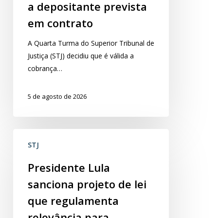
a depositante prevista
adiantamento
em contrato
a
depositante
​A Quarta Turma do Superior Tribunal de
prevista
Justiça (STJ) decidiu que é válida a
em
cobrança…
contrato
5 de agosto de 2026
Presidente
STJ
Lula
sanciona
Presidente Lula
projeto
sanciona projeto de lei
de
lei
que regulamenta
que
relevância para