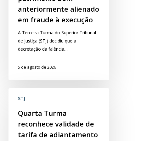
seu
anteriormente alienado
patrimônio
em fraude à execução
bem
anteriormente
​A Terceira Turma do Superior Tribunal
alienado
de Justiça (STJ) decidiu que a
em
decretação da falência…
fraude
à
5 de agosto de 2026
execução
Quarta
STJ
Turma
reconhece
Quarta Turma
validade
reconhece validade de
de
tarifa
tarifa de adiantamento
de