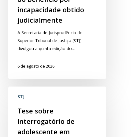
pelo
incapacidade obtido
INSS
judicialmente
do
benefício
A Secretaria de Jurisprudência do
por
Superior Tribunal de Justiça (STJ)
incapacidade
divulgou a quinta edição do…
obtido
judicialmente
6 de agosto de 2026
Tese
STJ
sobre
interrogatório
Tese sobre
de
interrogatório de
adolescente
em
adolescente em