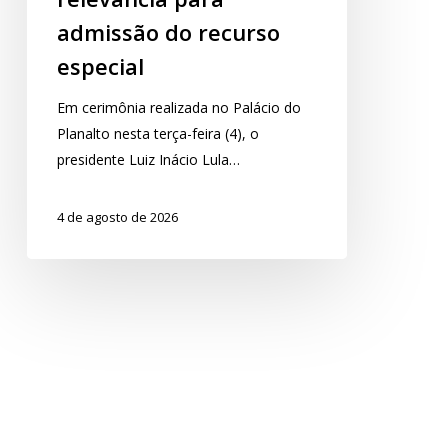
regulamenta
admissão do recurso
relevância
especial
para
admissão
Em cerimônia realizada no Palácio do
do
Planalto nesta terça-feira (4), o
recurso
presidente Luiz Inácio Lula…
especial
4 de agosto de 2026