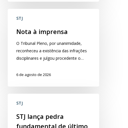
Nota
STJ
à
imprensa
Nota à imprensa
​O Tribunal Pleno, por unanimidade,
reconheceu a existência das infrações
disciplinares e julgou procedente o…
6 de agosto de 2026
STJ
STJ
lança
pedra
STJ lança pedra
fundamental
fundamental de último
de