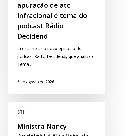
apuração
apuração de ato
de
infracional é tema do
ato
podcast Rádio
infracional
é
Decidendi
tema
do
​Já está no ar o novo episódio do
podcast
podcast Rádio Decidendi, que analisa o
Rádio
Tema…
Decidendi
6 de agosto de 2026
Ministra
STJ
Nancy
Andrighi
Ministra Nancy
é