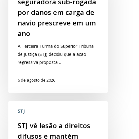
seguradora sub-rogada
sub-
rogada
por danos em carga de
por
navio prescreve em um
danos
ano
em
carga
​A Terceira Turma do Superior Tribunal
de
de Justiça (STJ) decidiu que a ação
navio
regressiva proposta…
prescreve
em
6 de agosto de 2026
um
ano
STJ
STJ
vê
lesão
STJ vê lesão a direitos
a
difusos e mantém
direitos