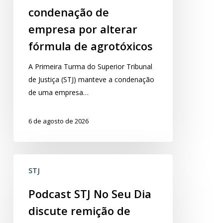
difusos
condenação de
e
empresa por alterar
mantém
fórmula de agrotóxicos
condenação
de
​A Primeira Turma do Superior Tribunal
empresa
de Justiça (STJ) manteve a condenação
por
de uma empresa…
alterar
fórmula
6 de agosto de 2026
de
agrotóxicos
Podcast
STJ
STJ
No
Podcast STJ No Seu Dia
Seu
discute remição de
Dia