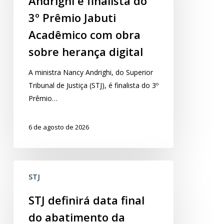
Andrighi é finalista do
finalista
do
3º Prêmio Jabuti
3º
Acadêmico com obra
Prêmio
sobre herança digital
Jabuti
Acadêmico
​A ministra Nancy Andrighi, do Superior
com
Tribunal de Justiça (STJ), é finalista do 3º
obra
Prêmio…
sobre
herança
6 de agosto de 2026
digital
STJ
STJ
definirá
data
STJ definirá data final
final
do abatimento da
do