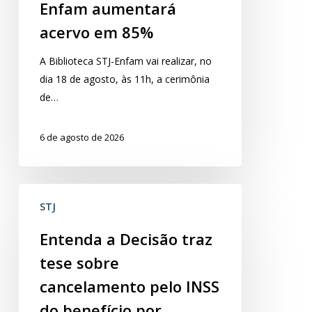
Enfam aumentará
Biblioteca
acervo em 85%
STJ-
Enfam
A Biblioteca STJ-Enfam vai realizar, no
aumentará
dia 18 de agosto, às 11h, a cerimônia
acervo
de…
em
85%
6 de agosto de 2026
Entenda
STJ
a
Decisão
Entenda a Decisão traz
traz
tese sobre
tese
sobre
cancelamento pelo INSS
cancelamento
do benefício por