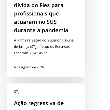
abatimento
dívida do Fies para
da
profissionais que
dívida
atuaram no SUS
do
durante a pandemia
Fies
para
​A Primeira Seção do Superior Tribunal
profissionais
de Justiça (STJ) afetou os Recursos
que
Especiais 2.241.457 e…
atuaram
no
6 de agosto de 2026
SUS
durante
a
Ação
pandemia
STJ
regressiva
de
Ação regressiva de
seguradora