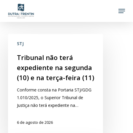
Skip
Menu
to
main
content
Tribunal
STJ
não
terá
Tribunal não terá
expediente
expediente na segunda
na
segunda
(10) e na terça-feira (11)
(10)
Conforme consta na Portaria STJ/GDG
e
1.010/2025, o Superior Tribunal de
na
Justiça não terá expediente na…
terça-
feira
(11)
6 de agosto de 2026