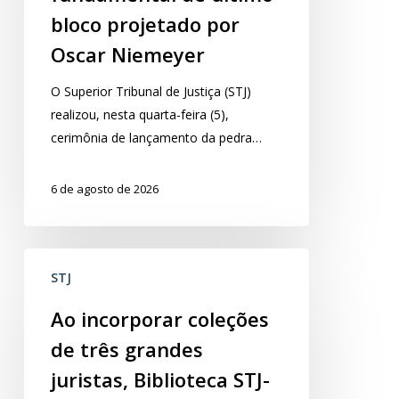
último
bloco projetado por
bloco
Oscar Niemeyer
projetado
por
O Superior Tribunal de Justiça (STJ)
Oscar
realizou, nesta quarta-feira (5),
Niemeyer
cerimônia de lançamento da pedra…
6 de agosto de 2026
Ao
STJ
incorporar
coleções
Ao incorporar coleções
de
de três grandes
três
grandes
juristas, Biblioteca STJ-
juristas,