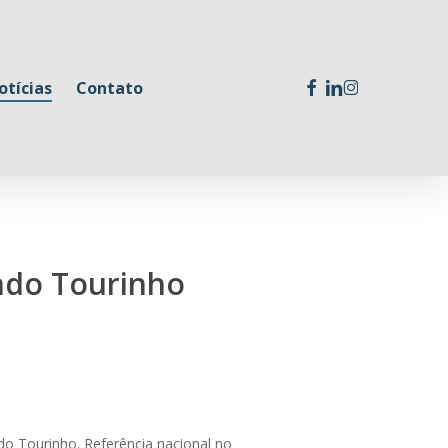
facebook
linkedin
instagram
otícias
Contato
ando Tourinho
do Tourinho. Referência nacional no