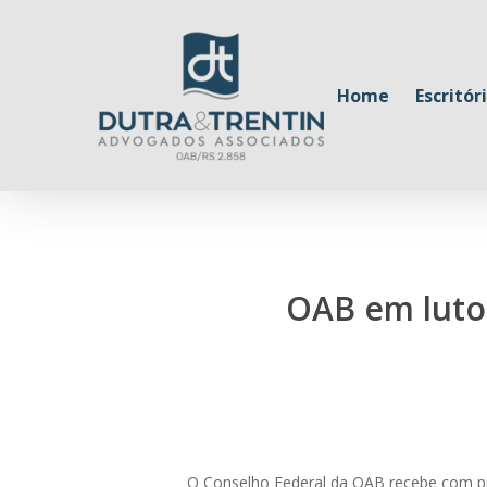
Skip
to
main
Home
Escritór
content
OAB em luto 
O Conselho Federal da OAB recebe com pro