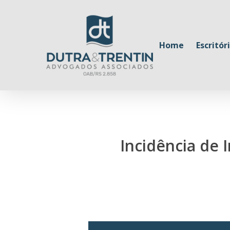
Skip
to
main
Home
Escritór
content
Incidência de 