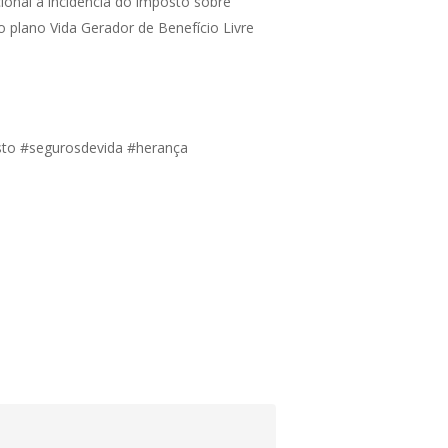
cional a incidência do imposto sobre
o plano Vida Gerador de Benefício Livre
osto #segurosdevida #herança