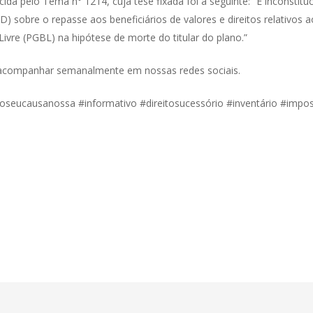
da pelo Tema n° 1214, cuja tese fixada foi a seguinte: “É inconstitu
 sobre o repasse aos beneficiários de valores e direitos relativos a
ivre (PGBL) na hipótese de morte do titular do plano.”
 acompanhar semanalmente em nossas redes sociais.
toseucausanossa #informativo #direitosucessório #inventário #imp