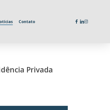
facebook
linkedin
instagram
otícias
Contato
idência Privada