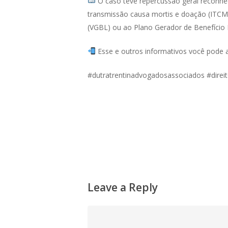
O caso teve repercussão geral reconheci
transmissão causa mortis e doação (ITCMD)
(VGBL) ou ao Plano Gerador de Benefício L
Esse e outros informativos você pode
#dutratrentinadvogadosassociados #direi
Leave a Reply