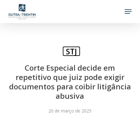
Skip
Menu
to
main
content
STJ
Corte Especial decide em
repetitivo que juiz pode exigir
documentos para coibir litigância
abusiva
20 de março de 2025