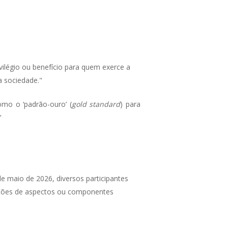
ivilégio ou benefício para quem exerce a
a sociedade."
como o ‘padrão-ouro’
(
gold standard
) para
"
de maio de 2026, diversos participantes
estões de aspectos ou componentes