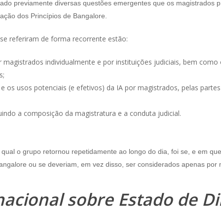
cado previamente diversas questões emergentes que os magistrados p
ração dos Princípios de Bangalore.
 se referiram de forma recorrente estão:
or magistrados individualmente e por instituições judiciais, bem como
s;
, e os usos potenciais (e efetivos) da IA por magistrados, pelas par
o a composição da magistratura e a conduta judicial.​​​​​​​​​
 qual o grupo retornou repetidamente ao longo do dia, foi se, e em q
Bangalore ou se deveriam, em vez disso, ser considerados apenas por 
acional sobre Estado de Dir