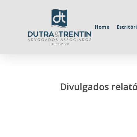
Skip
to
main
Home
Escritór
content
Divulgados relató