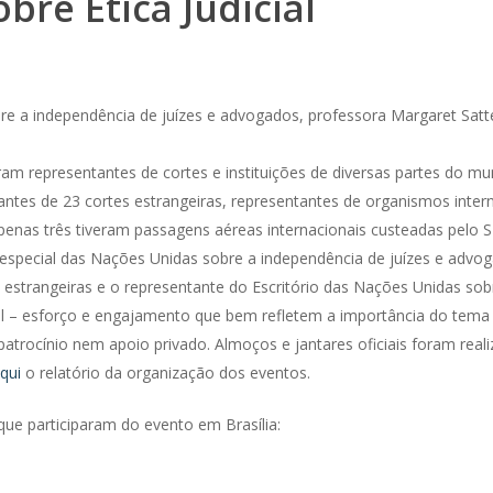
bre Ética Judicial
re a independência de juízes e advogados, professora Margaret Satt
ram representantes de cortes e instituições de diversas partes do mu
antes de 23 cortes estrangeiras, representantes de organismos inter
penas três tiveram passagens aéreas internacionais custeadas pelo ST
especial das Nações Unidas sobre a independência de juízes e advoga
 estrangeiras e o representante do Escritório das Nações Unidas 
l – esforço e engajamento que bem refletem a importância do tema e
patrocínio nem apoio privado. Almoços e jantares oficiais foram re
qui
o relatório da organização dos eventos.
que participaram do evento em Brasília: