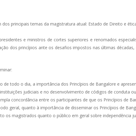
os principais temas da magistratura atual: Estado de Direito e ética 
tre presidentes e ministros de cortes superiores e renomados especi
zação dos princípios ante os desafios impostos nas últimas décadas
iminar:
go de todo o dia, a importância dos Princípios de Bangalore e apres
 instituições judiciais e no desenvolvimento de códigos de conduta ou
ampla concordância entre os participantes de que os Princípios de 
modo geral, quanto à importância de disseminar os Princípios de Ba
to os magistrados quanto o público em geral sobre independência judi