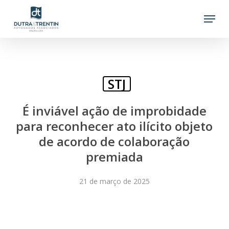
Skip
Menu
to
main
content
STJ
É inviável ação de improbidade
para reconhecer ato ilícito objeto
de acordo de colaboração
premiada
21 de março de 2025