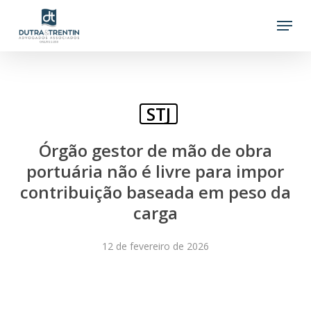
Skip
Menu
to
main
content
STJ
Órgão gestor de mão de obra
portuária não é livre para impor
contribuição baseada em peso da
carga
12 de fevereiro de 2026