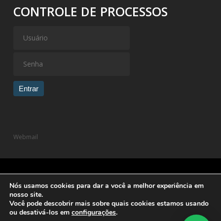
CONTROLE DE PROCESSOS
Entrar
Webmail
Nós usamos cookies para dar a você a melhor experiência em
© 2026 Dutra Trentin Advogados Associados.
Política de
nosso site.
Privacidade
| Desenvolvido por
Você pode descobrir mais sobre quais cookies estamos usando
ou desativá-los em
configurações
.