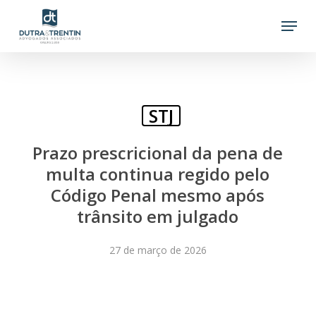
Skip
Menu
to
main
content
STJ
Prazo prescricional da pena de
multa continua regido pelo
Código Penal mesmo após
trânsito em julgado
27 de março de 2026