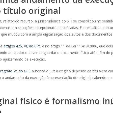
título original
, relator do recurso, a jurisprudência do STJ se consolidou no sentido
apenas em situações excepcionais e justificadas. Ele ressaltou, co
e que mudou com a ampla digitalização dos autos e dos documentos j
nos
artigos 425, VI, do CPC
e no artigo 11 da Lei 11.419/2006, que eq
mpondo ao credor o dever de guardar o documento físico até o fim do p
ós o ajuizamento da execução.
arágrafo 2º, do CPC
autoriza o juiz a exigir o depósito do título em c
ingiu o andamento da execução à apresentação do original, cabendo ao
inal físico é formalismo in
a