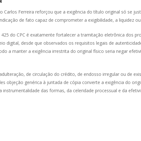
 Carlos Ferreira reforçou que a exigência do título original só se ju
icação de fato capaz de comprometer a exigibilidade, a liquidez ou a
o 425 do CPC é exatamente fortalecer a tramitação eletrônica dos pro
 digital, desde que observados os requisitos legais de autenticida
do a manter a exigência irrestrita do original físico seria negar efeti
adulteração, de circulação do crédito, de endosso irregular ou de ex
es objeção genérica à juntada de cópia converte a exigência do origi
a instrumentalidade das formas, da celeridade processual e da efetivid