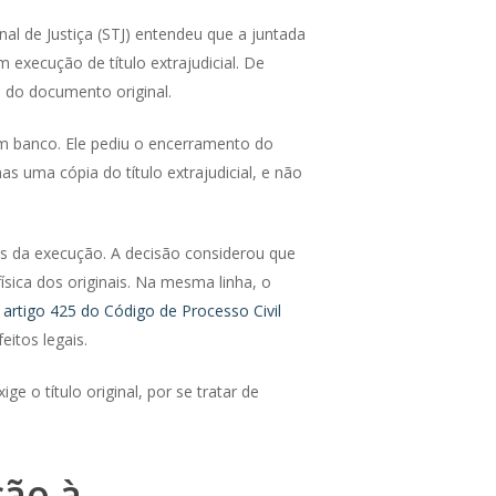
al de Justiça (STJ) entendeu que a juntada
m execução de título extrajudicial. De
 do documento original.
m banco. Ele pediu o encerramento do
as uma cópia do título extrajudicial, e não
tos da execução. A decisão considerou que
sica dos originais. Na mesma linha, o
o
artigo 425 do Código de Processo Civil
itos legais.
e o título original, por se tratar de
ção à