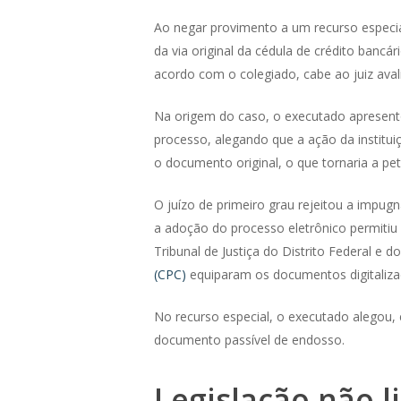
Ao negar provimento a um recurso especial
da via original da cédula de crédito bancár
acordo com o colegiado, cabe ao juiz ava
Na origem do caso, o executado apresento
processo, alegando que a ação da instituiç
o documento original, o que tornaria a peti
O juízo de primeiro grau rejeitou a impug
a adoção do processo eletrônico permitiu 
Tribunal de Justiça do Distrito Federal e 
(CPC)
equiparam os documentos digitalizado
No recurso especial, o executado alegou, e
documento passível de endosso.
Legislação não 