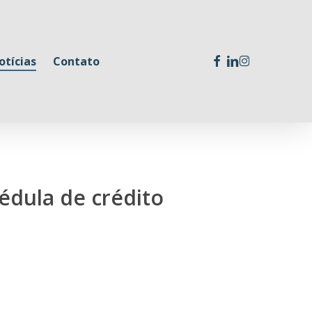
facebook
linkedin
instagram
otícias
Contato
édula de crédito