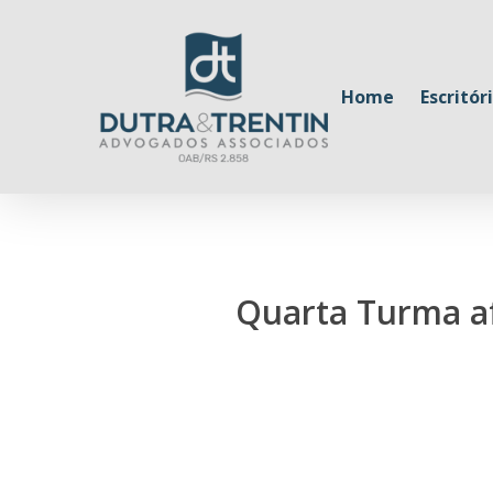
Skip
to
main
Home
Escritór
content
Quarta Turma af