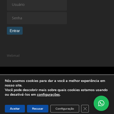
Entrar
Webmail
Nós usamos cookies para dar a você a melhor experiência em
© 2026 Dutra Trentin Advogados Associados.
Política de
nosso site.
Privacidade
| Desenvolvido por
Você pode descobrir mais sobre quais cookies estamos usando
ou desativá-los em
configurações
.
facebook
linkedin
instagram
Close GDPR Cooki
Aceitar
Recusar
Configuração