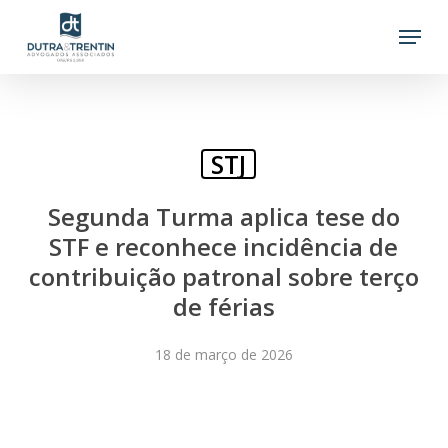
Skip
Menu
to
main
content
STJ
Segunda Turma aplica tese do
STF e reconhece incidência de
contribuição patronal sobre terço
de férias
18 de março de 2026