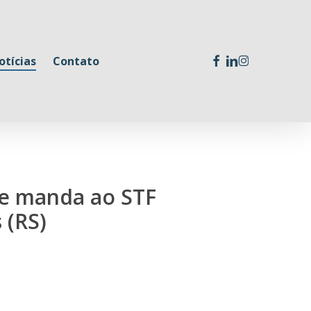
facebook
linkedin
instagram
otícias
Contato
 e manda ao STF
 (RS)