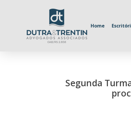
Skip
to
main
Home
Escritór
content
Segunda Turma 
proc