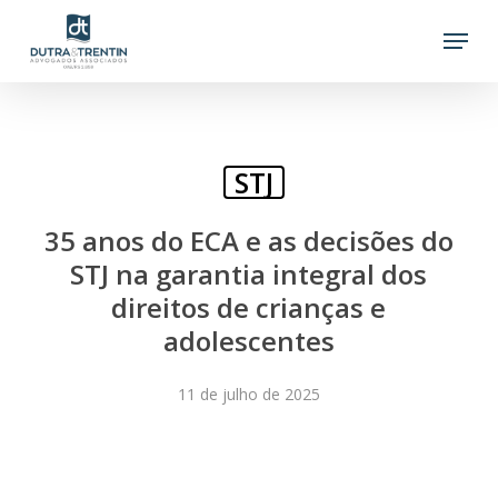
Skip
Menu
to
main
content
STJ
35 anos do ECA e as decisões do
STJ na garantia integral dos
direitos de crianças e
adolescentes
11 de julho de 2025