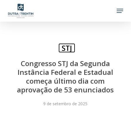
Skip
Menu
to
main
content
STJ
Congresso STJ da Segunda
Instância Federal e Estadual
começa último dia com
aprovação de 53 enunciados
9 de setembro de 2025