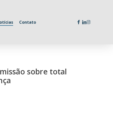
facebook
linkedin
instagram
otícias
Contato
missão sobre total
nça