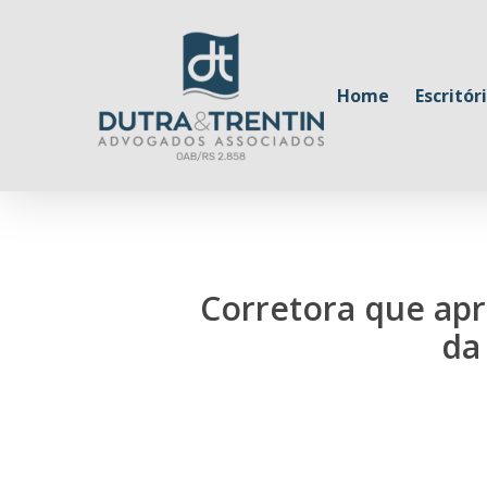
Skip
to
main
Home
Escritór
content
Corretora que apr
da