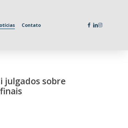
facebook
linkedin
instagram
otícias
Contato
i julgados sobre
finais