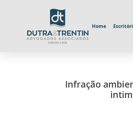
Skip
to
main
Home
Escritór
content
Infração ambien
intim