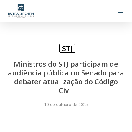
Skip
Menu
to
main
content
STJ
Ministros do STJ participam de
audiência pública no Senado para
debater atualização do Código
Civil
10 de outubro de 2025