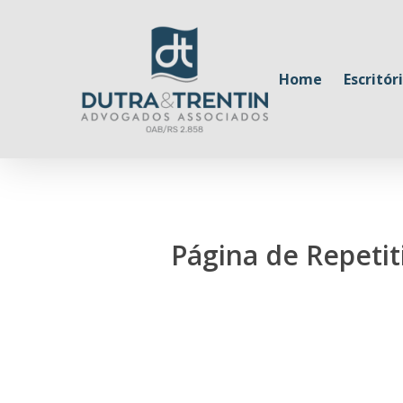
Skip
to
main
Home
Escritór
content
Página de Repetit