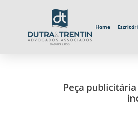
Skip
to
main
Home
Escritór
content
Peça publicitári
in