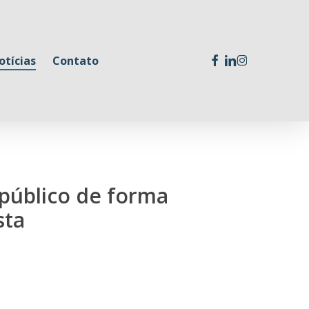
facebook
linkedin
instagram
otícias
Contato
 público de forma
sta