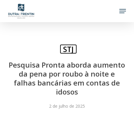
Skip
Menu
to
main
content
STJ
Pesquisa Pronta aborda aumento
da pena por roubo à noite e
falhas bancárias em contas de
idosos
2 de julho de 2025