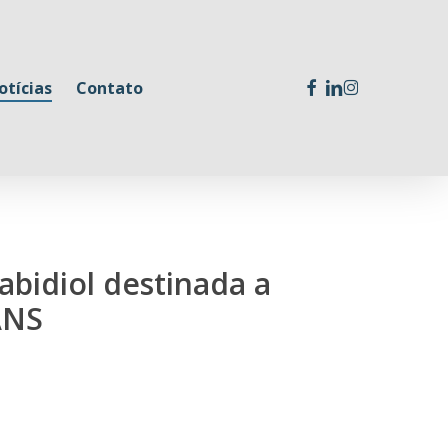
facebook
linkedin
instagram
otícias
Contato
abidiol destinada a
ANS