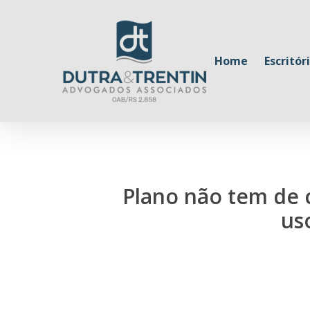
Skip
to
main
Home
Escritór
content
Plano não tem de c
us