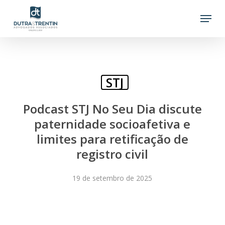
Skip
Menu
to
main
content
STJ
Podcast STJ No Seu Dia discute
paternidade socioafetiva e
limites para retificação de
registro civil
19 de setembro de 2025