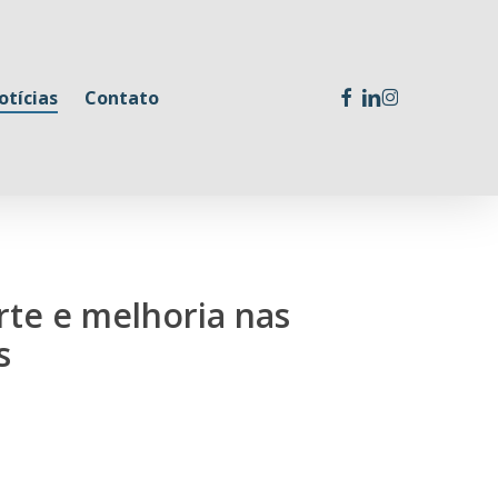
facebook
linkedin
instagram
otícias
Contato
rte e melhoria nas
s