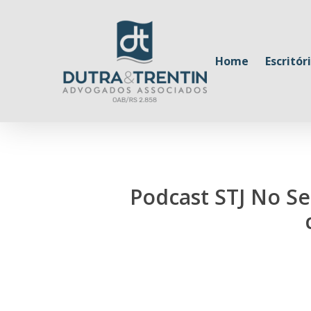
Skip
to
main
Home
Escritór
content
Podcast STJ No Se