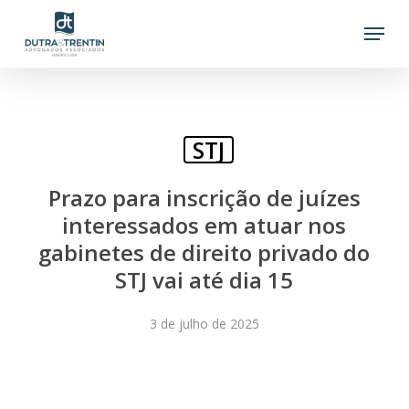
Skip
Menu
to
main
content
STJ
Prazo para inscrição de juízes
interessados em atuar nos
gabinetes de direito privado do
STJ vai até dia 15
3 de julho de 2025