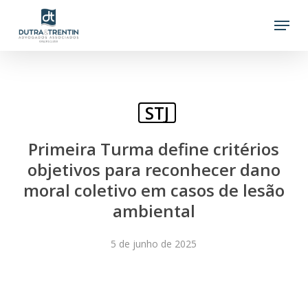
Skip
Menu
to
main
content
STJ
Primeira Turma define critérios
objetivos para reconhecer dano
moral coletivo em casos de lesão
ambiental
5 de junho de 2025