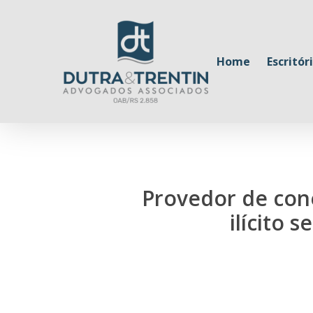
Skip
to
main
Home
Escritór
content
Provedor de cone
ilícito 