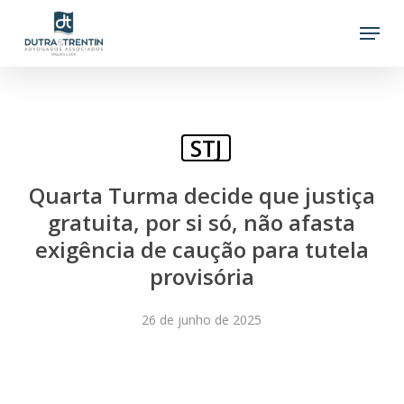
Skip
Menu
to
main
content
STJ
Quarta Turma decide que justiça
gratuita, por si só, não afasta
exigência de caução para tutela
provisória
26 de junho de 2025