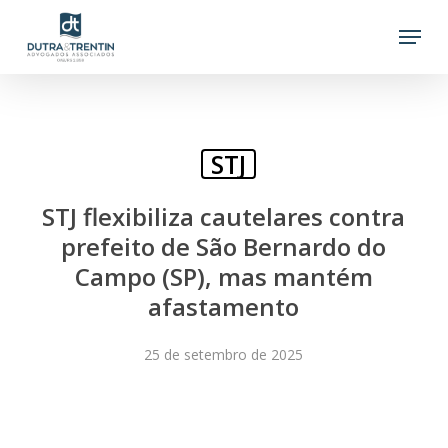
Skip
Menu
to
main
content
STJ
STJ flexibiliza cautelares contra
prefeito de São Bernardo do
Campo (SP), mas mantém
afastamento
25 de setembro de 2025