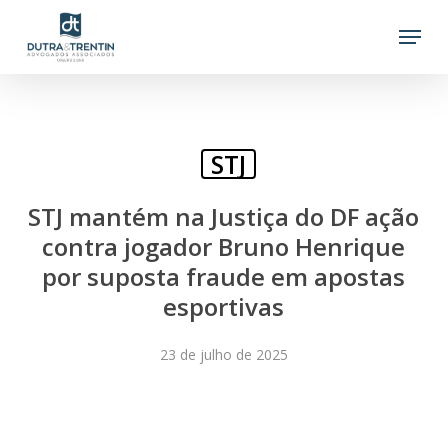
Skip
Menu
to
main
content
STJ
STJ mantém na Justiça do DF ação
contra jogador Bruno Henrique
por suposta fraude em apostas
esportivas
23 de julho de 2025