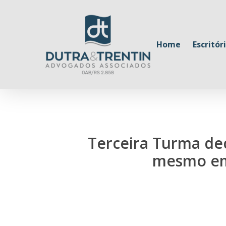
Skip
to
main
Home
Escritór
content
Terceira Turma de
mesmo em